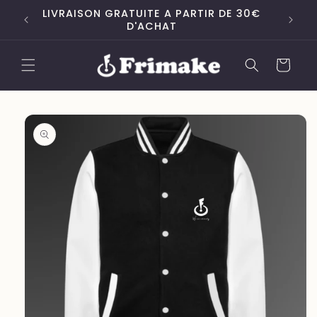
et
UR
LIVRAISON GRATUITE A PARTIR DE 30€
passer
D'ACHAT
au
contenu
Panier
Passer aux
informations
produits