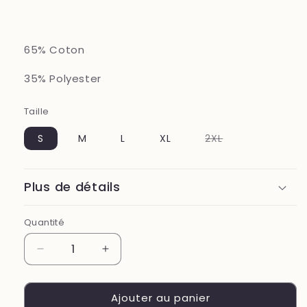
65% Coton
35% Polyester
Taille
Variante
S
M
L
XL
2XL
épuisée
ou
indisponible
Plus de détails
Quantité
Réduire
Augmenter
la
la
quantité
quantité
Ajouter au panier
de
de