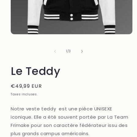
Ouvrir
le
média
1
de
1
/
3
dans
une
fenêtre
Le Teddy
modale
Prix
€49,99 EUR
habituel
Taxes incluses.
Notre veste teddy est une pièce UNISEXE
iconique. Elle a été souvent portée par La Team
Frimake pour son caractère fédérateur issu des
plus grands campus américains.