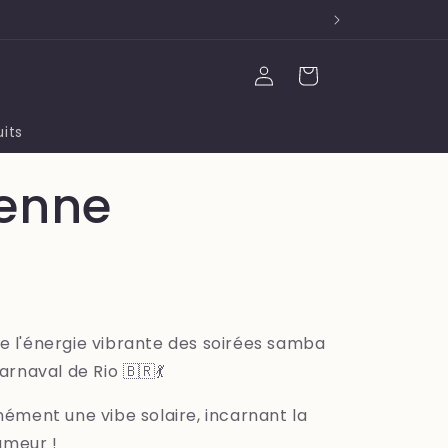
Panier
Connexion
its
ienne
e l'énergie vibrante des soirées samba
arnaval de Rio 🇧🇷💃
nément une vibe solaire, incarnant la
 humeur !