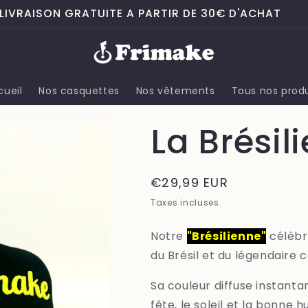
LIVRAISON GRATUITE A PARTIR DE 30€ D'ACHAT
cueil
Nos casquettes
Nos vêtements
Tous nos produ
La Brésil
Prix
€29,99 EUR
habituel
Taxes incluses.
Notre
"Brésilienne"
célèbr
du Brésil et du légendaire c
Sa couleur diffuse instanta
fête, le soleil et la bonne